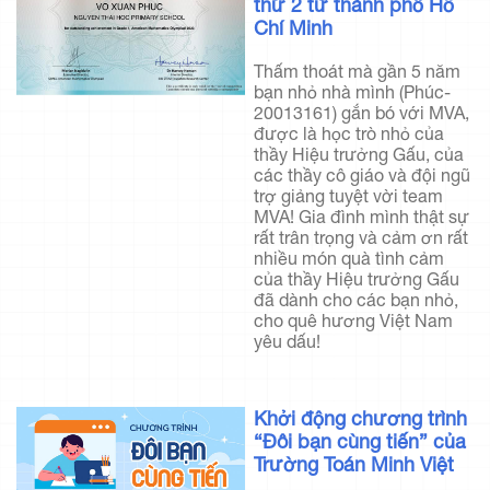
thứ 2 từ thành phố Hồ
Chí Minh
Thấm thoát mà gần 5 năm
bạn nhỏ nhà mình (Phúc-
20013161) gắn bó với MVA,
được là học trò nhỏ của
thầy Hiệu trưởng Gấu, của
các thầy cô giáo và đội ngũ
trợ giảng tuyệt vời team
MVA! Gia đình mình thật sự
rất trân trọng và cảm ơn rất
nhiều món quà tình cảm
của thầy Hiệu trưởng Gấu
đã dành cho các bạn nhỏ,
cho quê hương Việt Nam
yêu dấu!
Khởi động chương trình
“Đôi bạn cùng tiến” của
Trường Toán Minh Việt