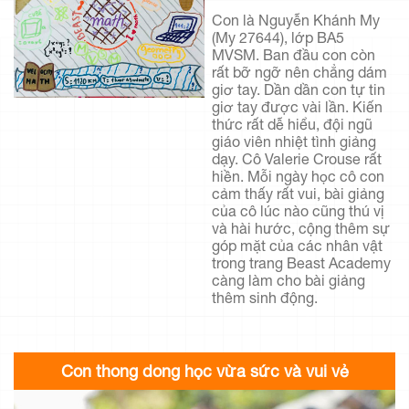
Con là Nguyễn Khánh My
(My 27644), lớp BA5
MVSM. Ban đầu con còn
rất bỡ ngỡ nên chẳng dám
giơ tay. Dần dần con tự tin
giơ tay được vài lần. Kiến
thức rất dễ hiểu, đội ngũ
giáo viên nhiệt tình giảng
dạy. Cô Valerie Crouse rất
hiền. Mỗi ngày học cô con
cảm thấy rất vui, bài giảng
của cô lúc nào cũng thú vị
và hài hước, cộng thêm sự
góp mặt của các nhân vật
trong trang Beast Academy
càng làm cho bài giảng
thêm sinh động.
Con thong dong học vừa sức và vui vẻ