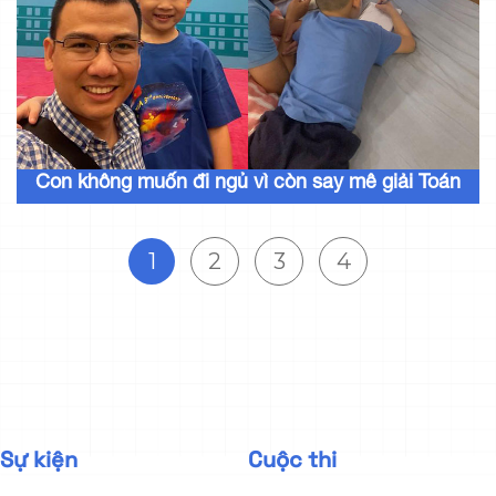
Con không muốn đi ngủ vì còn say mê giải Toán
1
2
3
4
Sự kiện
Cuộc thi