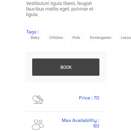
Vestibulum ligula libero, feugiat
faucibus mattis eget, pulvinar et
ligula.
Tags :
Baby
Children
Kids
Kindergarten
Lesso
Price : 70
Max Availability :
60