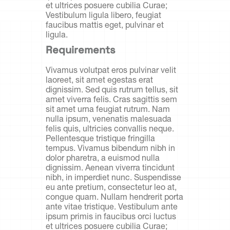
et ultrices posuere cubilia Curae;
Vestibulum ligula libero, feugiat
faucibus mattis eget, pulvinar et
ligula.
Requirements
Vivamus volutpat eros pulvinar velit
laoreet, sit amet egestas erat
dignissim. Sed quis rutrum tellus, sit
amet viverra felis. Cras sagittis sem
sit amet urna feugiat rutrum. Nam
nulla ipsum, venenatis malesuada
felis quis, ultricies convallis neque.
Pellentesque tristique fringilla
tempus. Vivamus bibendum nibh in
dolor pharetra, a euismod nulla
dignissim. Aenean viverra tincidunt
nibh, in imperdiet nunc. Suspendisse
eu ante pretium, consectetur leo at,
congue quam. Nullam hendrerit porta
ante vitae tristique. Vestibulum ante
ipsum primis in faucibus orci luctus
et ultrices posuere cubilia Curae;