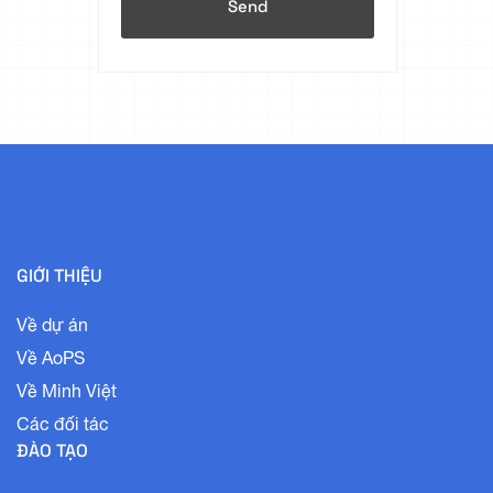
GIỚI THIỆU
Về dự án
Về AoPS
Về Minh Việt
Các đối tác
ĐÀO TẠO