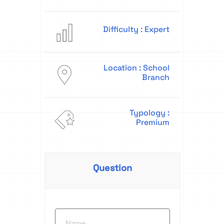
Difficulty : Expert
Location : School
Branch
Typology :
Premium
Question